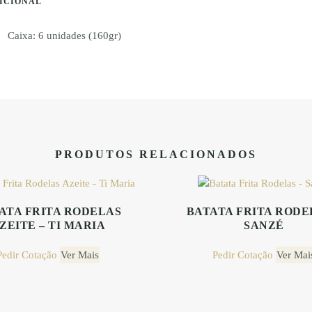
ICIONAL
Óleo
–
Ti
Caixa: 6 unidades (160gr)
Maria
PRODUTOS RELACIONADOS
ATA FRITA RODELAS
BATATA FRITA RODE
ZEITE – TI MARIA
SANZÉ
This
This
Pedir Cotação
product
Ver Mais
Pedir Cotação
product
Ver Mai
has
has
multiple
multiple
variants.
variants.