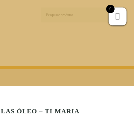
0
Pesquisar
por:
LAS ÓLEO – TI MARIA