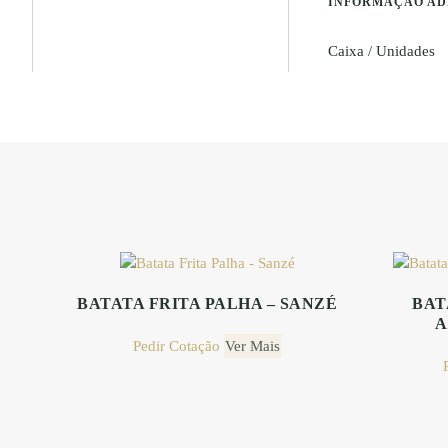
INFORMAÇÃO AD
Caixa / Unidades
BATATA FRITA PALHA – SANZÉ
BAT
A
This
Pedir Cotação
product
Ver Mais
has
multiple
variants.
The