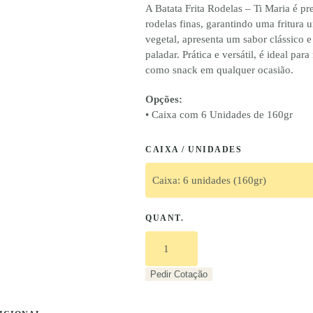
A Batata Frita Rodelas – Ti Maria é pr
rodelas finas, garantindo uma fritura 
vegetal, apresenta um sabor clássico e
paladar. Prática e versátil, é ideal p
como snack em qualquer ocasião.
Opções:
• Caixa com 6 Unidades de 160gr
CAIXA / UNIDADES
QUANT.
Quantidade
de
Batata
Pedir Cotação
Frita
Rodelas