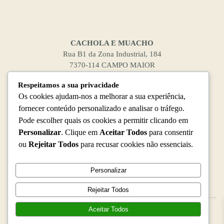
the
The
product
options
page
may
be
CACHOLA E MUACHO
chosen
Rua B1 da Zona Industrial, 184
on
7370-114 CAMPO MAIOR
the
product
Respeitamos a sua privacidade
page
Tel.: (+351) 268 699 171
Os cookies ajudam-nos a melhorar a sua experiência,
Fax: (+351) 218 647 364
fornecer conteúdo personalizado e analisar o tráfego.
E-mail:
encomendas@lojaonline-cacholaemuacho-sanze.pt
Pode escolher quais os cookies a permitir clicando em
Personalizar
. Clique em
Aceitar Todos
para consentir
ou
Rejeitar Todos
para recusar cookies não essenciais.
Personalizar
• Política de Privacidade
Rejeitar Todos
Aceitar Todos
Copyright ©
2026
Cachola e Muacho