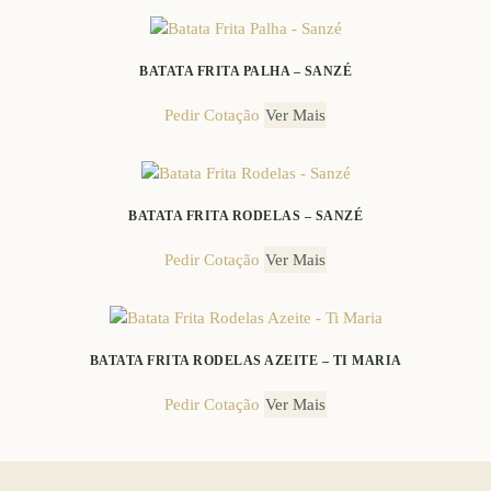
multiple
variants.
The
BATATA FRITA PALHA – SANZÉ
options
This
Pedir Cotação
may
product
Ver Mais
be
has
chosen
multiple
on
variants.
the
The
BATATA FRITA RODELAS – SANZÉ
product
options
This
Pedir Cotação
page
may
product
Ver Mais
be
has
chosen
multiple
on
variants.
the
The
BATATA FRITA RODELAS AZEITE – TI MARIA
product
options
This
Pedir Cotação
page
may
product
Ver Mais
be
has
chosen
multiple
on
variants.